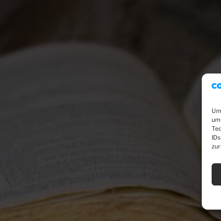
Um 
um 
Tec
IDs
zur