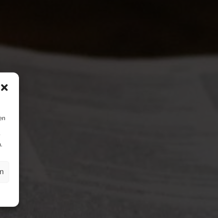
en
r
.
en