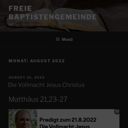
Zum
FREIE
Inhalt
BAPTISTENGEMEINDE
springen
Königs Wusterhausen
Menü
MONAT:
AUGUST 2022
VERÖFFENTLICHT
AUGUST 21, 2022
AM
Die Vollmacht Jesus Christus
Matthäus 21,23-27