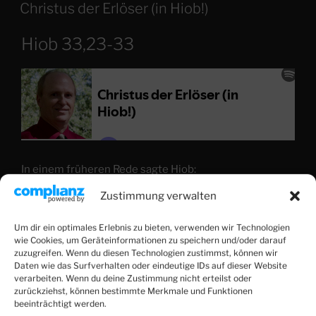
AM
Christus der Erlöser (in Hiob!)
Hiob 33,23-33
In einem früheren Rede sagte Hiob:
Zustimmung verwalten
Denn [Gott] ist nicht ein Mann wie ich, dass ich
Ihm antworten dürfte, dass wir miteinander vor
Um dir ein optimales Erlebnis zu bieten, verwenden wir Technologien
Gericht gehen könnten; es gibt auch keinen
wie Cookies, um Geräteinformationen zu speichern und/oder darauf
Mittler zwischen uns, der seine Hand auf uns
zuzugreifen. Wenn du diesen Technologien zustimmst, können wir
Daten wie das Surfverhalten oder eindeutige IDs auf dieser Website
beide legen könnte. – Hiob 9,32-33
verarbeiten. Wenn du deine Zustimmung nicht erteilst oder
zurückziehst, können bestimmte Merkmale und Funktionen
Elihu nimmt sich dieser Herausforderung an und
beeinträchtigt werden.