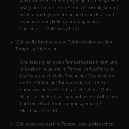
was durch den Propheten gesagt ist, der spricht:
»Sagt der Tochter Zion: Siehe, dein König kommt
zu dir demütig und reitend auf einem Esel, und
zwar auf einem Füllen, dem Jungen des
Lasttiers«. – Matthäus 21,4-5
Weil er die Kaufleute und Geldwechsler aus dem
Tempel getrieben hat.
Und Jesus ging in den Tempel Gottes hinein und
trieb alle hinaus, die im Tempel verkauften und
kauften, und stieß die Tische der Wechsler um
und die Stühle der Taubenverkäufer. Und er
sprach zu ihnen: Es steht geschrieben: »Mein
Haus soll ein Bethaus genannt werden!« Ihr aber
habt eine Räuberhöhle daraus gemacht! –
Matthäus 21,12-13
Weil er gerade dort im Tempel kranke Menschen