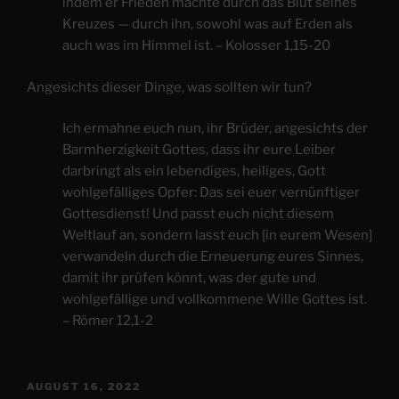
indem er Frieden machte durch das Blut seines
Kreuzes — durch ihn, sowohl was auf Erden als
auch was im Himmel ist. – Kolosser 1,15-20
Angesichts dieser Dinge, was sollten wir tun?
Ich ermahne euch nun, ihr Brüder, angesichts der
Barmherzigkeit Gottes, dass ihr eure Leiber
darbringt als ein lebendiges, heiliges, Gott
wohlgefälliges Opfer: Das sei euer vernünftiger
Gottesdienst! Und passt euch nicht diesem
Weltlauf an, sondern lasst euch [in eurem Wesen]
verwandeln durch die Erneuerung eures Sinnes,
damit ihr prüfen könnt, was der gute und
wohlgefällige und vollkommene Wille Gottes ist.
– Römer 12,1-2
VERÖFFENTLICHT
AUGUST 16, 2022