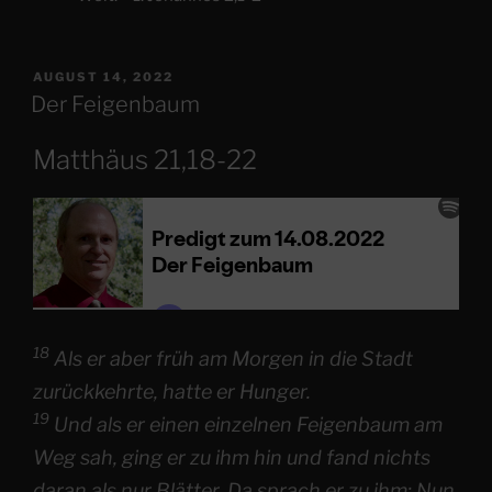
VERÖFFENTLICHT
AUGUST 14, 2022
AM
Der Feigenbaum
Matthäus 21,18-22
18
Als er aber früh am Morgen in die Stadt
zurückkehrte, hatte er Hunger.
19
Und als er einen einzelnen Feigenbaum am
Weg sah, ging er zu ihm hin und fand nichts
daran als nur Blätter. Da sprach er zu ihm: Nun