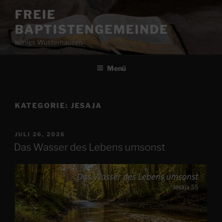
Zum
FREIE
Inhalt
BAPTISTENGEMEINDE
springen
Königs Wusterhausen
Menü
KATEGORIE:
JESAJA
VERÖFFENTLICHT
JULI 26, 2026
AM
Das Wasser des Lebens umsonst