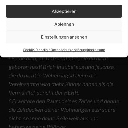
Akzeptieren
Ablehnen
Jesaja 54
Einstellungen ansehen
Live auf YouTube um 11 Uhr ansehen
Cookie-Richtlinie
Datenschutzerklärung
Impressum
1
Freue dich, du Unfruchtbare, die du nicht
geboren hast! Brich in Jubel aus und jauchze,
die du nicht in Wehen lagst! Denn die
Vereinsamte wird mehr Kinder haben als die
Vermählte!, spricht der HERR.
2
Erweitere den Raum deines Zeltes und dehne
die Zeltdecken deiner Wohnungen aus; spare
nicht, spanne deine Seile weit aus und
befestige deine Pflöcke;