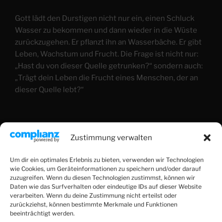
Gott lädt den Durstigen nicht nur ein, einen Schluck
Wasser zu bekommen und dann wieder in die Wüste
zurückzugehen. Er pflanzt ihn an Wasserbäche. Er gibt
Leben, Wachstum und Frucht. Die Frage ist nicht nur:
„Hast du von dieser Quelle getrunken?“ sondern auch:
„Trägt dein Leben die Frucht eines Menschen, der an
dieser Quelle lebt?“
VERÖFFENTLICHT
JUNI 21, 2026
AM
Das Wunder der Gnade Gottes
Zustimmung verwalten
Um dir ein optimales Erlebnis zu bieten, verwenden wir Technologien
wie Cookies, um Geräteinformationen zu speichern und/oder darauf
zuzugreifen. Wenn du diesen Technologien zustimmst, können wir
Daten wie das Surfverhalten oder eindeutige IDs auf dieser Website
verarbeiten. Wenn du deine Zustimmung nicht erteilst oder
zurückziehst, können bestimmte Merkmale und Funktionen
beeinträchtigt werden.