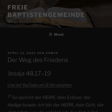
Zum
FREIE
Inhalt
BAPTISTENGEMEINDE
springen
Königs Wusterhausen
Menü
VERÖFFENTLICHT
APRIL 13, 2025
VON
ADMIN
AM
Der Weg des Friedens
Jesaja 48,17–19
Live auf YouTube um 11 Uhr ansehen
17
So spricht der HERR, dein Erlöser, der
Heilige Israels: Ich bin der HERR, dein Gott, der