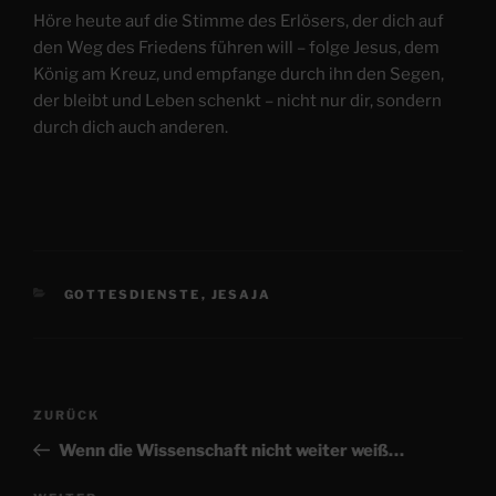
Höre heute auf die Stimme des Erlösers, der dich auf
den Weg des Friedens führen will – folge Jesus, dem
König am Kreuz, und empfange durch ihn den Segen,
der bleibt und Leben schenkt – nicht nur dir, sondern
durch dich auch anderen.
KATEGORIEN
GOTTESDIENSTE
,
JESAJA
Beitragsnavigation
Vorheriger
ZURÜCK
Beitrag
Wenn die Wissenschaft nicht weiter weiß…