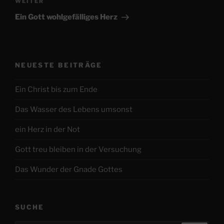
Nächster
WEITER
Beitrag
Ein Gott wohlgefälliges Herz
NEUESTE BEITRÄGE
Ein Christ bis zum Ende
Das Wasser des Lebens umsonst
ein Herz in der Not
Gott treu bleiben in der Versuchung
Das Wunder der Gnade Gottes
SUCHE