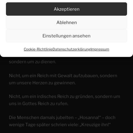
der wirklich Frieden bringt?
Akzeptieren
Jesus kommt – nicht hoch zu Ross, nicht mit äußerer
Ablehnen
Macht.
Einstellungen ansehen
Er kommt auf einem Esel – dem Tier des Friedens.
Cookie-Richtlinie
Datenschutzerklärung
Impressum
Er kommt sanft, demütig, nicht um zu herrschen,
sondern um zu dienen.
Nicht, um ein Reich mit Gewalt aufzubauen, sondern
um unsere Herzen zu gewinnen.
Nicht, um ein irdisches Reich zu gründen, sondern um
uns in Gottes Reich zu rufen.
Die Menschen damals jubelten – „Hosanna!“ – doch
wenige Tage später schrien viele: „Kreuzige ihn!“