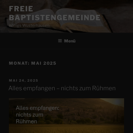
Zum
FREIE
Inhalt
BAPTISTENGEMEINDE
springen
Königs Wusterhausen
Menü
MONAT:
MAI 2025
VERÖFFENTLICHT
MAI 24, 2025
AM
Alles empfangen – nichts zum Rühmen