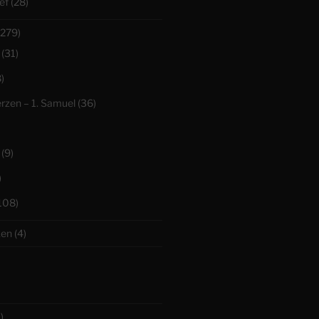
ef
(28)
279)
(31)
)
erzen – 1. Samuel
(36)
(9)
)
108)
ken
(4)
)