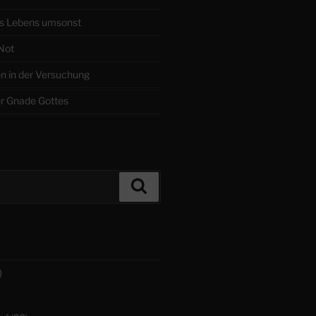
s Lebens umsonst
 Not
en in der Versuchung
r Gnade Gottes
Suchen
)