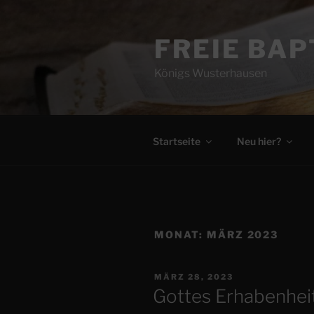
Zum
Inhalt
FREIE BA
springen
Königs Wusterhausen
Startseite
Neu hier?
MONAT:
MÄRZ 2023
VERÖFFENTLICHT
MÄRZ 28, 2023
AM
Gottes Erhabenhei