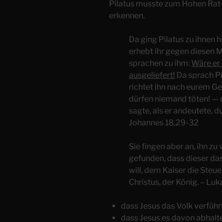
Pilatus musste zum Hohen Rat
erkennen.
Da ging Pilatus zu ihnen 
erhebt ihr gegen diesen 
sprachen zu ihm:
Wäre er 
ausgeliefert!
Da sprach Pil
richtet ihn nach eurem Ge
dürfen niemand töten! — d
sagte, als er andeutete, d
Johannes 18,29-32
Sie fingen aber an, ihn z
gefunden, dass dieser da
will, dem Kaiser die Steue
Christus, der König. – Luk
dass Jesus das Volk verführ
dass Jesus es davon abhalte