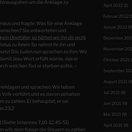
 hinausgehen um die Anklage zu
April 2022
(1)
Februar 2022
(
hinaus und fragte: Was für eine Anklage
Januar 2022
(9
Menschen? Sie antworteten und
kein Übeltäter, so hätten wir ihn dir nicht
Dezember 202
atus zu ihnen: So nehmt ihr ihn und
November 202
setz! Die Juden nun sprachen zu ihm: Wir
amit Jesu Wort erfüllt würde, das er
Oktober 2021
(
urch welchen Tod er sterben sollte. –
September 20
August 2021
(9
u verklagen und sprachen: Wir haben
Juli 2021
(8)
s Volk verführt und es davon abhalten
rn zu zahlen. Er behauptet, er sei
Juni 2021
(9)
as 23,2
Mai 2021
(9)
t (Siehe Johannes 7,10-12.45-51)
April 2021
(8)
n will, dem Kaiser die Steuern zu zahlen