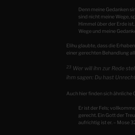
Denn meine Gedanken sin
sind nicht meine Wege, s
Himmel über der Erde ist,
Wege und meine Gedanken
Elihu glaubte, dass die Erhabe
einer gerechten Behandlung all
23
Wer will ihn zur Rede ste
ihm sagen: Du hast Unrech
Auch hier finden sich ähnliche
Er ist der Fels; vollkommen
gerecht. Ein Gott der Tre
aufrichtig ist er. – Mose 3