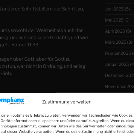
anderen Schriftstellern der Schrift zu,
Juni 2025
(5)
Mai 2025
(6)
tums sowohl der Weisheit als auch der
April 2025
(5)
ergründlich sind seine Gerichte, und wie
März 2025
(3)
ge! – Römer 11,33
Februar 2025
(
sagen über Gott, aber für Gott zu
Januar 2025
(4
 zu tun, war nicht in Ordnung, und er lag
 Hiob.
Dezember 202
November 20
Oktober 2024
Zustimmung verwalten
September 20
dir ein optimales Erlebnis zu bieten, verwenden wir Technologien wie Cookies,
August 2024
(4
Geräteinformationen zu speichern und/oder darauf zuzugreifen. Wenn du dies
hnologien zustimmst, können wir Daten wie das Surfverhalten oder eindeutige
Juli 2024
(4)
 auf dieser Website verarbeiten. Wenn du deine Zustimmung nicht erteilst ode