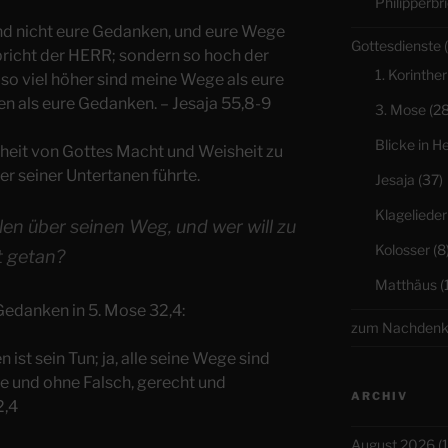
Philipperbri
d nicht eure Gedanken, und eure Wege
Gottesdienste
(
pricht der HERR; sondern so hoch der
1. Korinther
 so viel höher sind meine Wege als eure
 als eure Gedanken. – Jesaja 55,8-9
3. Mose
(28
Blicke in H
nheit von Gottes Macht und Weisheit zu
er seiner Untertanen führte.
Jesaja
(37)
Klagelieder
llen über seinen Weg, und wer will zu
Kolosser
(8
t getan?
Matthäus
(
 Gedanken in 5. Mose 32,4:
zum Nachden
 ist sein Tun; ja, alle seine Wege sind
ue und ohne Falsch, gerecht und
ARCHIV
2,4
August 2026
(1