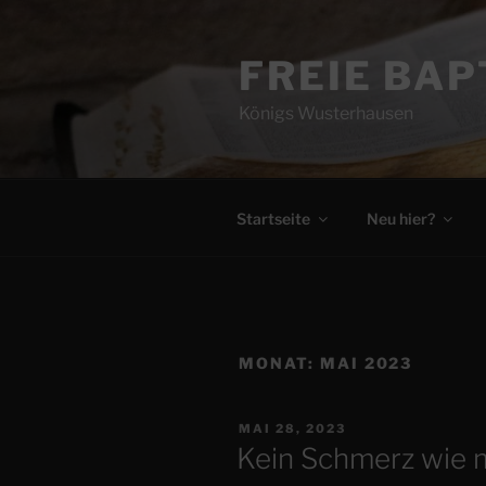
Zum
Inhalt
FREIE BA
springen
Königs Wusterhausen
Startseite
Neu hier?
MONAT:
MAI 2023
VERÖFFENTLICHT
MAI 28, 2023
AM
Kein Schmerz wie 