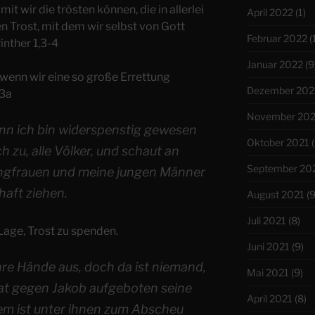
it wir die trösten können, die in allerlei
April 2022
(1)
n Trost, mit dem wir selbst von Gott
Februar 2022
(
inther 1,3-4
Januar 2022
(9
, wenn wir eine so große Errettung
Dezember 202
,3a
November 202
nn ich bin widerspenstig gewesen
Oktober 2021
(
 zu, alle Völker, und schaut an
September 20
ngfrauen und meine jungen Männer
aft ziehen.
August 2021
(9
Juli 2021
(8)
 Lage, Trost zu spenden.
Juni 2021
(9)
ihre Hände aus, doch da ist niemand,
Mai 2021
(9)
hat gegen Jakob aufgeboten seine
April 2021
(8)
em ist unter ihnen zum Abscheu