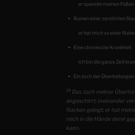
er spannte meinen Füßen 
Ruinen einer zerstörten Sta
er hat mich zu einer Ruin
Eine chronische Krankheit
ich bin die ganze Zeit kra
Ein Joch der Übertretungen
14
Das Joch meiner Übertre
angeschirrt; ineinander ver
Nacken gelegt; er hat mein
mich in die Hände derer ge
kann.