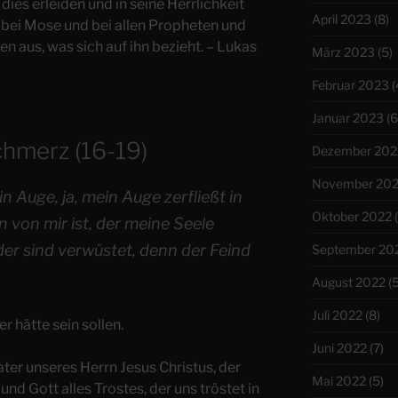
dies erleiden und in seine Herrlichkeit
April 2023
(8)
bei Mose und bei allen Propheten und
ten aus, was sich auf ihn bezieht. – Lukas
März 2023
(5)
Februar 2023
(
Januar 2023
(6
chmerz (16-19)
Dezember 202
November 20
 Auge, ja, mein Auge zerfließt in
Oktober 2022
(
n von mir ist, der meine Seele
der sind verwüstet, denn der Feind
September 20
August 2022
(5
Juli 2022
(8)
er hätte sein sollen.
Juni 2022
(7)
ater unseres Herrn Jesus Christus, der
Mai 2022
(5)
nd Gott alles Trostes, der uns tröstet in