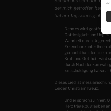
Schaut und seht doch, ob 
zur
der mich getroffen hat, m
hat am Tag seines glühend
Denn es wird geoffenbart
Gottlosigkeit und Ungere
Wahrheit durch Ungerecht
Erkennbare unter ihnen of
gemacht hat; denn sein u
Kraft und Gottheit, wird 
durch Nachdenken wahrg
Entschuldigung haben. –
Dieses Lied ist messianisch un
Leiden Christi am Kreuz.
Und er sprach zu ihnen: O
Herz träge, zu glauben an