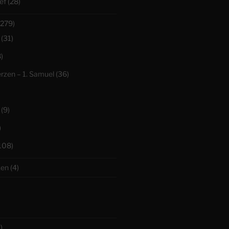
ef
(28)
279)
(31)
)
erzen – 1. Samuel
(36)
(9)
)
108)
ken
(4)
)