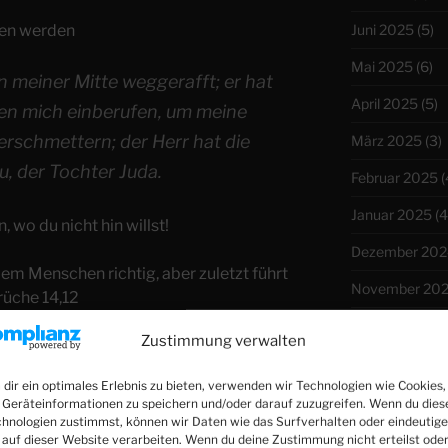
eten werden
Juni 2025
(5)
Mai 2025
(6)
in meiner Mitte weggerafft; er hat
April 2025
(5)
en mich einberufen, um meine
erschmettern; der Herr hat die
März 2025
(3)
u, der Tochter Juda.
Februar 2025
(
Januar 2025
(4
 wo du nicht hin willst!
Dezember 202
m Menschen richtig, aber zuletzt führt
November 20
rüche 14,12
Oktober 2024
Zustimmung verwalten
n Schmerz, der durch den Zorn Gottes
September 20
dir ein optimales Erlebnis zu bieten, verwenden wir Technologien wie Cookies,
August 2024
(4
Geräteinformationen zu speichern und/oder darauf zuzugreifen. Wenn du dies
ihr alle, die ihr hier vorübergeht?
hnologien zustimmst, können wir Daten wie das Surfverhalten oder eindeutige
Juli 2024
(4)
 auf dieser Website verarbeiten. Wenn du deine Zustimmung nicht erteilst ode