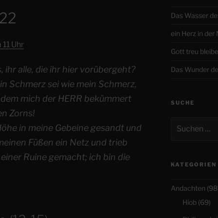
-22
Das Wasser de
ein Herz in der
 11 Uhr
Gott treu bleib
ihr alle, die ihr hier vorübergeht?
Das Wunder de
ein Schmerz sei wie mein Schmerz,
it dem mich der HERR bekümmert
SUCHE
en Zorns!
Suchen
 Höhe in meine Gebeine gesandt und
nach:
 meinen Füßen ein Netz und trieb
 einer Ruine gemacht; ich bin die
KATEGORIEN
Andachten
(98
Hiob
(69)