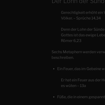
Der Lohn der Sünde
Gerechtigkeit erhöht ein 
Völker. – Sprüche 14,34
Denn der Lohn der Sünde 
Gottes ist das ewige Lebe
Römer 6,23
Sechs Metaphern werden verwe
beschreiben.
Ein Feuer, das im Gebeine w
Er hat ein Feuer aus der 
es wüten – 13a
Füße, die in einem gespann