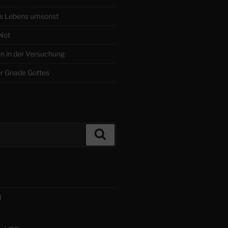
s Lebens umsonst
 Not
en in der Versuchung
r Gnade Gottes
Suchen
)