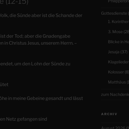
 (12-15)
Philipperbri
Gottesdienste
(
Volk, die Sünde aber ist die Schande der
1. Korinther
3. Mose
(28
ist der Tod; aber die Gnadengabe
Blicke in H
n in Christus Jesus, unserem Herrn. –
Jesaja
(37)
Klagelieder
ndet, um den Lohn der Sünde zu
Kolosser
(8
Matthäus
(
ütet
zum Nachden
Höhe in meine Gebeine gesandt und lässt
ARCHIV
ten Netz gefangen sind
August 2026
(1