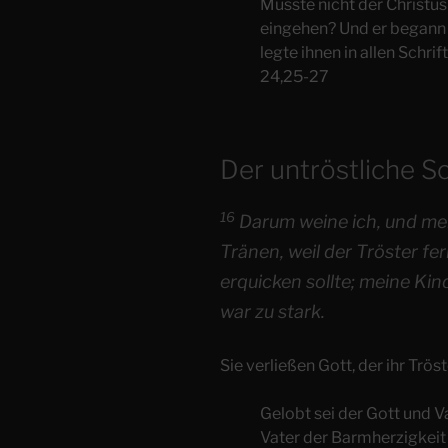
Musste nicht der Christus 
eingehen? Und er begann 
legte ihnen in allen Schrif
24,25-27
Der untröstliche S
16
Darum weine ich, und mein
Tränen, weil der Tröster fer
erquicken sollte; meine Kin
war zu stark.
Sie verließen Gott, der ihr Tröst
Gelobt sei der Gott und V
Vater der Barmherzigkeit u