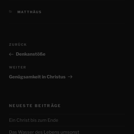
KATEGORIEN
MATTHÄUS
Beitragsnavigation
Vorheriger
ZURÜCK
Beitrag
Denkanstöße
Nächster
WEITER
Beitrag
Genügsamkeit in Christus
NEUESTE BEITRÄGE
Ein Christ bis zum Ende
Das Wasser des Lebens umsonst