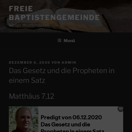
Zum
FREIE
Inhalt
BAPTISTENGEMEINDE
springen
Königs Wusterhausen
Menü
VERÖFFENTLICHT
DEZEMBER 6, 2020
VON
ADMIN
AM
Das Gesetz und die Propheten in
einem Satz
Matthäus 7,12