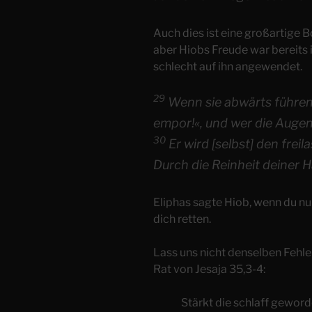
Auch dies ist eine großartige Bo
aber Hiobs Freude war bereits 
schlecht auf ihn angewendet.
29
Wenn sie abwärts führen,
empor!«, und wer die Augen 
30
Er wird [selbst] den freil
Durch die Reinheit deiner H
Eliphas sagte Hiob, wenn du n
dich retten.
Lass uns nicht denselben Fehle
Rat von Jesaja 35,3-4:
Stärkt die schlaff gewor