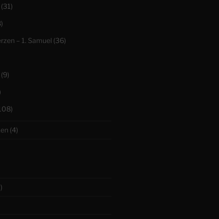
(31)
)
erzen – 1. Samuel
(36)
(9)
)
108)
ken
(4)
)