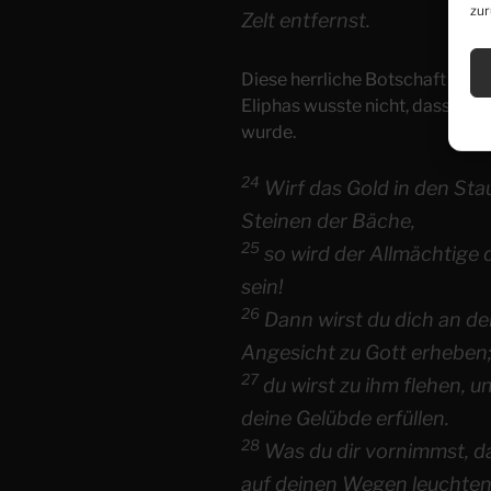
zur
Zelt entfernst.
Diese herrliche Botschaft der 
Eliphas wusste nicht, dass sie 
wurde.
24
Wirf das Gold in den Sta
Steinen der Bäche,
25
so wird der Allmächtige d
sein!
26
Dann wirst du dich an de
Angesicht zu Gott erheben
27
du wirst zu ihm flehen, u
deine Gelübde erfüllen.
28
Was du dir vornimmst, das
auf deinen Wegen leuchten