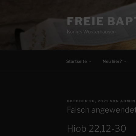
Zum
Inhalt
FREIE BA
springen
Königs Wusterhausen
Startseite
Neu hier?
VERÖFFENTLICHT
OKTOBER 26, 2021
VON
ADMIN
AM
Falsch angewendet
Hiob 22,12-30