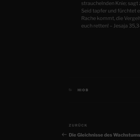
strauchelnden Knie; sagt 
Seid tapfer und fürchtet e
Rache kommt, die Vergelt
euch retten! – Jesaja 35,3
KATEGORIEN
HIOB
Beitragsnavigation
Vorheriger
ZURÜCK
Beitrag
Die Gleichnisse des Wachstum