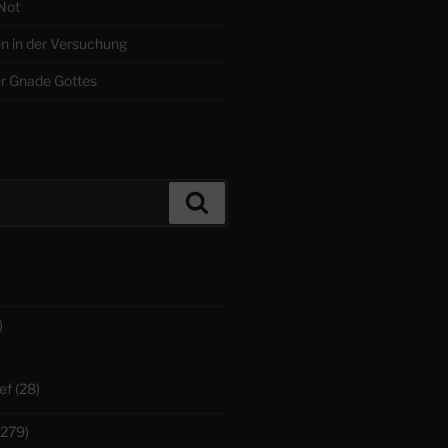
 Not
en in der Versuchung
r Gnade Gottes
Suchen
)
ef
(28)
279)