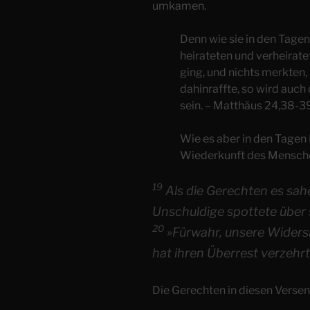
umkamen.
Denn wie sie in den Tagen
heirateten und verheirate
ging, und nichts merkten, 
dahinraffte, so wird auc
sein. – Matthäus 24,38-3
Wie es aber in den Tagen 
Wiederkunft des Mensche
19
Als die Gerechten es sahe
Unschuldige spottete über s
20
»Fürwahr, unsere Widersa
hat ihren Überrest verzehrt
Die Gerechten in diesen Versen