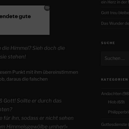
ein Herz in der
Gott treu bleib
Das Wunder de
SUCHE
e die Himmel? Sieh doch die
Suchen
sie stehen!
nach:
 diesem Punkt mit ihm übereinstimmen
ob, daraus die falschen
KATEGORIEN
Andachten
(98
 Gott! Sollte er durch das
Hiob
(69)
hten?
Philipperbri
e für ihn, sodass er nicht sehen
Gottesdienste
(
dem Himmelsgewölbe umher!«