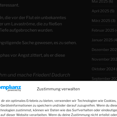
Mai 2025
(6)
nteressant.
April 2025
(5)
n, die vor der Flut ein unbekanntes
März 2025
(3)
 um Lavaströme, die zu fließen
 Tiefe aufgebrochen wurden.
Februar 2025
(
Januar 2025
(4
ängstigende Sache gewesen, es zu sehen.
Dezember 202
iphas vor Angst zittert, als er diese
November 20
Oktober 2024
Ihm und mache Frieden! Dadurch
September 20
en.
August 2024
(4
Zustimmung verwalten
 aus seinem Mund und lege seine
Juli 2024
(4)
dir ein optimales Erlebnis zu bieten, verwenden wir Technologien wie Cookies,
igen umkehrst, so wirst du
Geräteinformationen zu speichern und/oder darauf zuzugreifen. Wenn du dies
Juni 2024
(5)
hnologien zustimmst, können wir Daten wie das Surfverhalten oder eindeutige
du die Ungerechtigkeit aus deinem
 auf dieser Website verarbeiten. Wenn du deine Zustimmung nicht erteilst ode