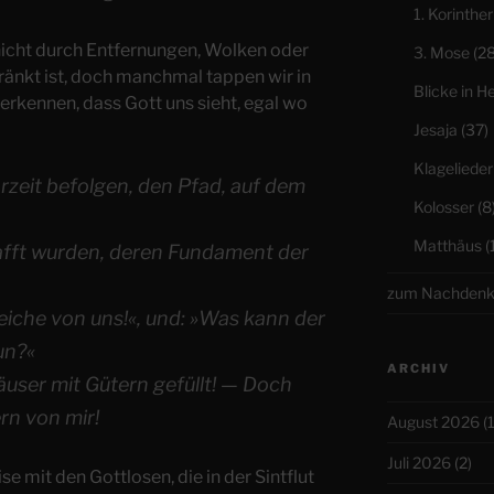
1. Korinther
nicht durch Entfernungen, Wolken oder
3. Mose
(28
änkt ist, doch manchmal tappen wir in
Blicke in H
t erkennen, dass Gott uns sieht, egal wo
Jesaja
(37)
Klagelieder
rzeit befolgen, den Pfad, auf dem
Kolosser
(8
Matthäus
(
rafft wurden, deren Fundament der
zum Nachden
eiche von uns!«, und: »Was kann der
un?«
ARCHIV
äuser mit Gütern gefüllt! — Doch
ern von mir!
August 2026
(1
Juli 2026
(2)
 mit den Gottlosen, die in der Sintflut