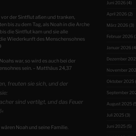
Juni 2026
(4)
April 2026
(2)
 vor der Sintflut aßen und tranken,
ten bis zu dem Tag, als Noah in die Arche
März 2026
(3)
bis die Sintflut kam und sie alle
Februar 2026
(
h die Wiederkunft des Menschensohnes
9
Januar 2026
(4
Dezember 202
Noahs war, so wird es auch bei der
nsohnes sein. – Matthäus 24,37
November 20
Oktober 2025
n, freuten sie sich, und der
ie:
September 20
cher sind vertilgt, und das Feuer
August 2025
(5
!«
Juli 2025
(3)
Juni 2025
(5)
 wären Noah und seine Familie.