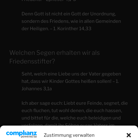
Denn Gott ist nicht ein Gott der Unordnung,
sondern des Friedens, wie in allen Gemeinden
der Heiligen. – 1. Korinther 14,33
Welchen Segen erhalten wir als
Friedensstifter?
Seht, welch eine Liebe uns der Vater gegeben
hat, dass wir Kinder Gottes heißen sollen! – 1.
Johannes 3,1a
Ich aber sage euch: Liebt eure Feinde, segnet, die
euch fluchen, tut wohl denen, die euch hassen,
und bittet für die, welche euch beleidigen und
verfolgen, damit ihr Söhne eures Vaters im
Himmel seid. – Matthäus 5,44-45a
Zustimmung verwalten