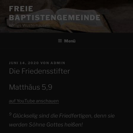
Zum
FREIE
Inhalt
BAPTISTENGEMEINDE
springen
Königs Wusterhausen
Menü
VERÖFFENTLICHT
JUNI 14, 2020
VON
ADMIN
AM
Die Friedensstifter
Matthäus 5,9
auf YouTube anschauen
9
Glückselig sind die Friedfertigen, denn sie
werden Söhne Gottes heißen!