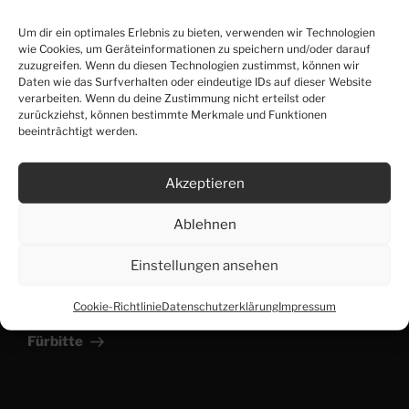
Denn alle, die durch den Geist Gottes geleitet
Um dir ein optimales Erlebnis zu bieten, verwenden wir Technologien
werden, die sind Söhne Gottes. – Römer 8,14
wie Cookies, um Geräteinformationen zu speichern und/oder darauf
zuzugreifen. Wenn du diesen Technologien zustimmst, können wir
Daten wie das Surfverhalten oder eindeutige IDs auf dieser Website
verarbeiten. Wenn du deine Zustimmung nicht erteilst oder
zurückziehst, können bestimmte Merkmale und Funktionen
beeinträchtigt werden.
KATEGORIEN
MATTHÄUS
Akzeptieren
Ablehnen
Beitragsnavigation
Vorheriger
ZURÜCK
Einstellungen ansehen
Beitrag
Im Herzen getragen
Cookie-Richtlinie
Datenschutzerklärung
Impressum
Nächster
WEITER
Beitrag
Fürbitte