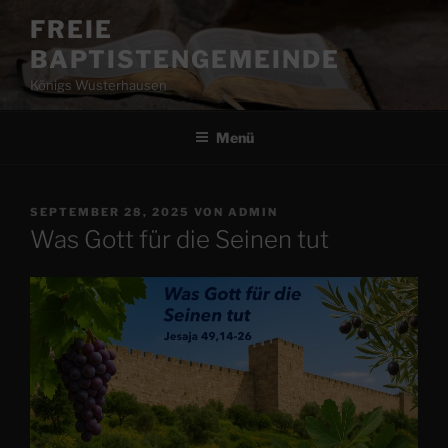
Zum
FREIE
Inhalt
BAPTISTENGEMEINDE
springen
Königs Wusterhausen
Menü
VERÖFFENTLICHT
SEPTEMBER 28, 2025
VON
ADMIN
AM
Was Gott für die Seinen tut