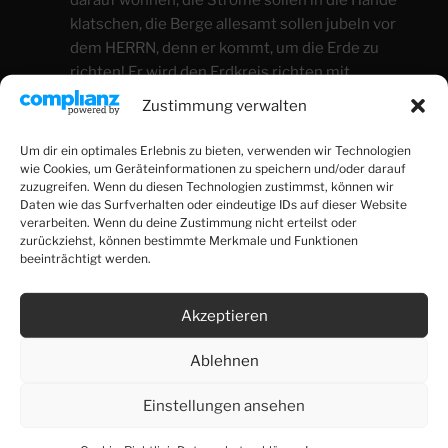
klatschen, die Berge allesamt sollen jubeln vor
dem HERRN, denn er kommt, um die Erde zu
richten! Er wird den Erdkreis richten mit
Gerechtigkeit und die Völker, wie es recht ist. –
Zustimmung verwalten
Psalm 98,4-9
Um dir ein optimales Erlebnis zu bieten, verwenden wir Technologien
Was ist mit denen, die nicht auf sein Kommen
wie Cookies, um Geräteinformationen zu speichern und/oder darauf
zuzugreifen. Wenn du diesen Technologien zustimmst, können wir
vorbereitet sind? Sie werden bestimmt nicht singen!
Daten wie das Surfverhalten oder eindeutige IDs auf dieser Website
verarbeiten. Wenn du deine Zustimmung nicht erteilst oder
zurückziehst, können bestimmte Merkmale und Funktionen
beeinträchtigt werden.
Akzeptieren
Ablehnen
KATEGORIEN
JESAJA
Einstellungen ansehen