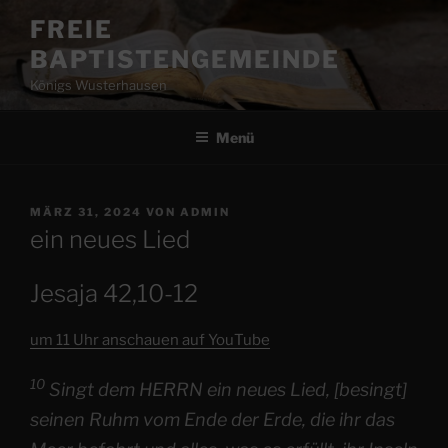
Zum
FREIE
Inhalt
BAPTISTENGEMEINDE
springen
Königs Wusterhausen
Menü
VERÖFFENTLICHT
MÄRZ 31, 2024
VON
ADMIN
AM
ein neues Lied
Jesaja 42,10-12
um 11 Uhr anschauen auf YouTube
10
Singt dem HERRN ein neues Lied, [besingt]
seinen Ruhm vom Ende der Erde, die ihr das