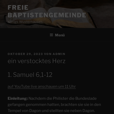
Zum
FREIE
Inhalt
BAPTISTENGEMEINDE
springen
Königs Wusterhausen
Menü
VERÖFFENTLICHT
OKTOBER 29, 2023
VON
ADMIN
AM
ein verstocktes Herz
1. Samuel 6,1-12
auf YouTube live anschauen um 11 Uhr
Einleitung:
Nachdem die Philister die Bundeslade
gefangen genommen hatten, brachten sie sie in den
Tempel von Dagon und stellten sie neben Dagon.