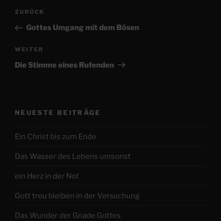
Beitragsnavigation
Vorheriger
ZURÜCK
Beitrag
Gottes Umgang mit dem Bösen
Nächster
WEITER
Beitrag
Die Stimme eines Rufenden
NEUESTE BEITRÄGE
Ein Christ bis zum Ende
Das Wasser des Lebens umsonst
ein Herz in der Not
Gott treu bleiben in der Versuchung
Das Wunder der Gnade Gottes